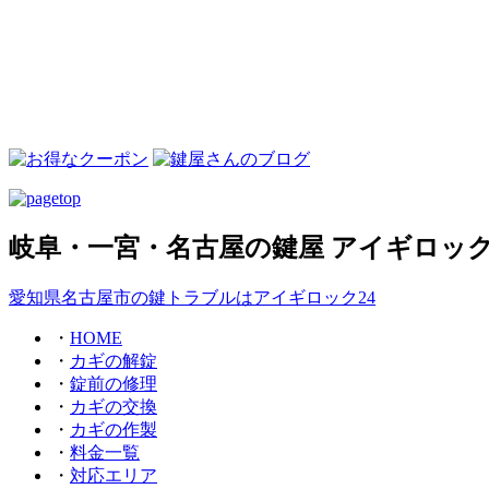
岐阜・一宮・名古屋の鍵屋 アイギロック
愛知県名古屋市の鍵トラブルはアイギロック24
・
HOME
・
カギの解錠
・
錠前の修理
・
カギの交換
・
カギの作製
・
料金一覧
・
対応エリア