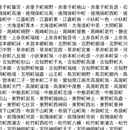
童子町藤宮・赤童子町南野・赤童子町南山・赤童子町良原・石
飛保町高瀬・後飛保町出島・後飛保町中町・後飛保町西町・後
森町中・江森町西・江森町東・江森町南・小杁町一色・小杁町
土・大海道町青木・大海道町神明・大海道町中里・大間町新
原・尾崎町桐野・尾崎町白山・尾崎町屋敷・尾崎町若竹・勝佐
豊里・上奈良町瑞穂・上奈良町観音寺・上奈良町久保・上奈良
賀本郷町緑・木賀本郷町南・北野町旭・北野町郷浦・北野町川
町中野・草井町西・草井町宮西・草井町宮東・草井町若草・河
小折町八反畑・小折東町旭・小折本町小松原・小折本町栄・小
・古知野町杉山・古知野町千丸・古知野町高瀬・古知野町大
町本郷・古知野町牧森・古知野町瑞穂・古知野町宮裏・古知野
明町根場・五明町福森・山王町・島宮町桐野・島宮町郷内・島
・曽本町二子・曽本町二子前・愛知県江南市高屋町旭・高屋町
高屋町大門・高屋町遠場・高屋町中屋敷・高屋町西里・高屋町
良町・中般若町川端・中般若町北浦・中般若町西・中般若町
宮山・東野町岩見・東野町鐘鋳山・東野町神上・東野町烏森・
寺・東野町七社宮・東野町西神田・東野町西出・東野町東神
袋下山町西・布袋下山町東・布袋下山町南・布袋町北・布袋町
南・前飛保町河原・前飛保町栄・前飛保町寺前・前飛保町寺
竹町西瀬古・松竹町西松竹・松竹町八幡・松竹町東瀬古・松竹
日・宮田神明町栄・宮田神明町天王・宮田神明町緑・宮田町