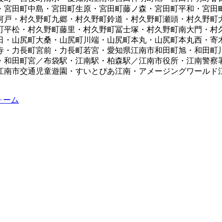
・宮田町中島・宮田町生原・宮田町藤ノ森・宮田町平和・宮田
河戸・村久野町九郷・村久野町鈴道・村久野町瀬頭・村久野町
町平松・村久野町藤里・村久野町冨士塚・村久野町南大門・村
日・山尻町大桑・山尻町川端・山尻町本丸・山尻町本丸西・寄
寺・力長町宮前・力長町若宮・愛知県江南市和田町旭・和田町
・和田町宮／布袋駅・江南駅・柏森駅／江南市役所・江南警察
江南市交通児童遊園・すいとぴあ江南・アメージングワールド