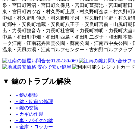
泉・宮田町河沼・宮田町久保見・宮田町菖蒲池・宮田町新田
東・宮田町四ツ谷・村久野町上原・村久野町金森・村久野町
中郷・村久野町仲原・村久野町平河・村久野町平野・村久野
町郷中・安良町地蔵・安良町八王子・安良町宮前・山尻町朝
出・力長町観音寺・力長町社宮司・力長町神明・力長町大当
中島・和田町中畑・和田町西島・和田町二夕子・和田町本郷
ーク江南・江南花卉園芸公園・蘇南公園・江南市中央公園・
温泉・天風の湯・江南ゴルフセンター・古知野ゴルフクラブ
▼ 鍵のトラブル解決
» 鍵の開錠
» 鍵・錠前の修理
» 鍵の交換
» カギの作製
» 車・バイクの鍵
» 金庫・ロッカー