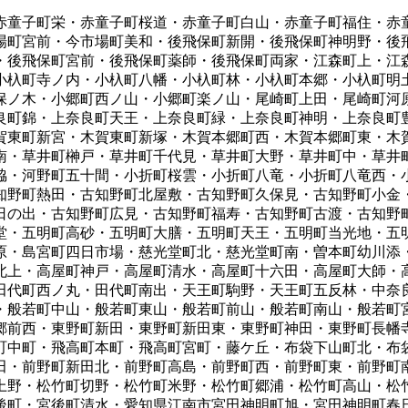
赤童子町栄・赤童子町桜道・赤童子町白山・赤童子町福住・赤
場町宮前・今市場町美和・後飛保町新開・後飛保町神明野・後
・後飛保町宮前・後飛保町薬師・後飛保町両家・江森町上・江
小杁町寺ノ内・小杁町八幡・小杁町林・小杁町本郷・小杁町明
保ノ木・小郷町西ノ山・小郷町楽ノ山・尾崎町上田・尾崎町河
良町錦・上奈良町天王・上奈良町緑・上奈良町神明・上奈良町
賀東町新宮・木賀東町新塚・木賀本郷町西・木賀本郷町東・木
南・草井町榊戸・草井町千代見・草井町大野・草井町中・草井
脇・河野町五十間・小折町桜雲・小折町八竜・小折町八竜西・
知野町熱田・古知野町北屋敷・古知野町久保見・古知野町小金
日の出・古知野町広見・古知野町福寿・古知野町古渡・古知野
堂・五明町高砂・五明町大膳・五明町天王・五明町当光地・五
原・島宮町四日市場・慈光堂町北・慈光堂町南・曽本町幼川添
北上・高屋町神戸・高屋町清水・高屋町十六田・高屋町大師・
田代町西ノ丸・田代町南出・天王町駒野・天王町五反林・中奈
・般若町中山・般若町東山・般若町前山・般若町南山・般若町
郷前西・東野町新田・東野町新田東・東野町神田・東野町長幡
町中町・飛高町本町・飛高町宮町・藤ケ丘・布袋下山町北・布
田・前野町新田北・前野町高島・前野町西・前野町東・前野町
上野・松竹町切野・松竹町米野・松竹町郷浦・松竹町高山・松
後町・宮後町清水・愛知県江南市宮田神明町旭・宮田神明町春