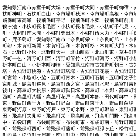
愛知県江南市赤童子町大堀・赤童子町大間・赤童子町御宿・
枕町神明・石枕町白山・今市場町秋津・今市場町高根・今市
飛保町東高瀬・後飛保町平野・後飛保町本郷・後飛保町前川
鴨ヶ池・小杁町長者毛西・小杁町長者毛東・小杁町千代見・
町・大間町南大間・小郷町粟田木・小郷町伍大力・小郷町手
町・鹿子島町・愛知県江南市上奈良町栄・上奈良町旭・上奈
町郷・木賀町新開・木賀町定和・木賀町杉・木賀町大門・木
石・北野町小松・北野町天神・北山町西・北山町東・草井町
野町一色・河野町川西・河野町管竹・河野町河野・河野町小
折本町白山・小折本町柳橋・愛知県江南市古知野町朝日・古
塔・古知野町桃源・古知野町塔塚・古知野町花霞・古知野町
町宮前・小脇町小脇・五明町青木・五明町石橋・五明町太子
宮町城・島宮町巡見・島宮町西之宮・島宮町水堀・島宮町吉
後山・高屋町大松原・高屋町御日塚・高屋町上本郷・高屋町
西町・高屋町八幡・高屋町花戸・高屋町本郷・田代町郷中・
東・野白町西千丸・野白町野白・野白町東千丸・野白町葭場
東野町河原・東野町河戸・東野町米野・東野町郷前・東野町
田・飛高町夫見添・飛高町栄・飛高町泉・飛高町門野・飛高
中・布袋町西・布袋町西布・布袋町東・布袋町南・前野町新
町・前飛保町西町・前飛保町藤町・前飛保町緑ヶ丘・松竹町
町向島・松竹町元屋敷・南山町中・南山町西・南山町東・宮